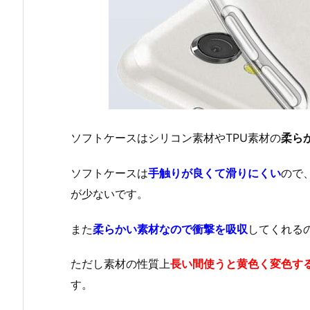
ソフトケースはシリコン素材やTPU素材の
柔ら
ソフトケースは
手触りが良くて滑りにくい
ので
が少ないです。
また
柔らかい素材なので衝撃を吸収
してくれる
ただし素材の性質上
長い間使うと黄色く変色す
す。