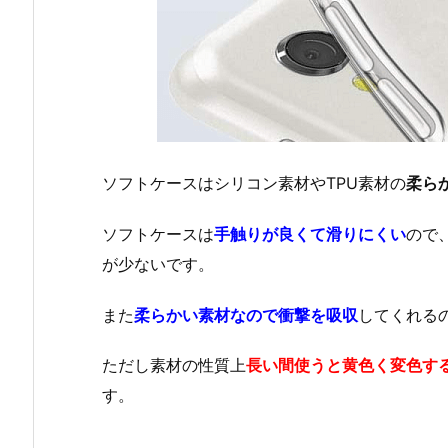
ソフトケースはシリコン素材やTPU素材の
柔ら
ソフトケースは
手触りが良くて滑りにくい
ので
が少ないです。
また
柔らかい素材なので衝撃を吸収
してくれる
ただし素材の性質上
長い間使うと黄色く変色す
す。