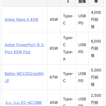
ト
規格
帯
4,000
Type-
USB
Anker Nano II 45W
45W
円前
C
PD
後
Type-
6,000
Anker PowerPort III 3-
C
USB
65W
円前
Port 65W Pod
Type-
PD
後
A
5,000
Belkin WCC002dqWH
Type-
USB
67W
円前
JP
C
PD
後
2,500
Type-
USB
エレコム EC-AC13BK
45W
円前