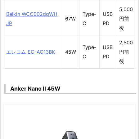
5,000
Belkin WCC002dqWH
Type-
USB
67W
円前
JP
C
PD
後
2,500
Type-
USB
エレコム EC-AC13BK
45W
円前
C
PD
後
Anker Nano II 45W