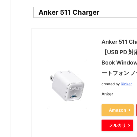
Anker 511 Charger
Anker 511 C
【USB PD 
Book Window
ートフォン ノ
created by
Rinker
Anker
Amazon
メルカリ