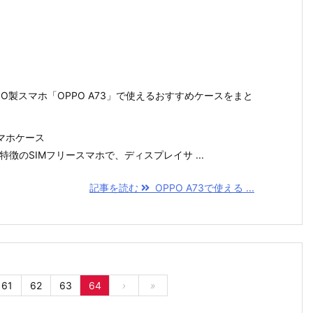
PPO製スマホ「OPPO A73」で使えるおすすめケースをまと
スマホケース
応が特徴のSIMフリースマホで、ディスプレイサ ...
記事を読む
OPPO A73で使える ...
61
62
63
64
›
»