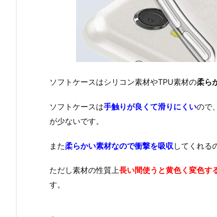
ソフトケースはシリコン素材やTPU素材の
柔ら
ソフトケースは
手触りが良くて滑りにくい
ので
が少ないです。
また
柔らかい素材なので衝撃を吸収
してくれる
ただし素材の性質上
長い間使うと黄色く変色す
す。