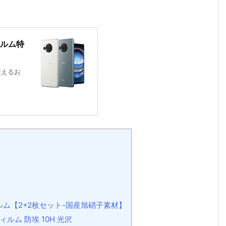
ィルム特
使えるお
]
ィルム【2+2枚セット-国産旭硝子素材】
ィルム 防埃 10H 光沢